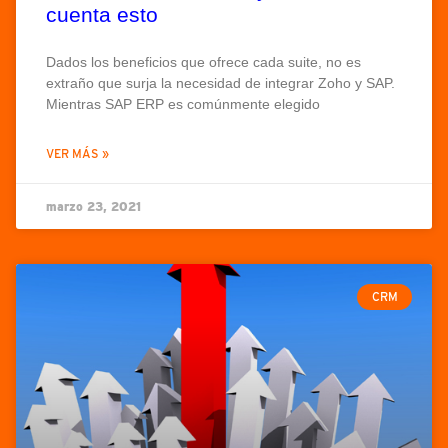
cuenta esto
Dados los beneficios que ofrece cada suite, no es
extraño que surja la necesidad de integrar Zoho y SAP.
Mientras SAP ERP es comúnmente elegido
VER MÁS »
marzo 23, 2021
CRM