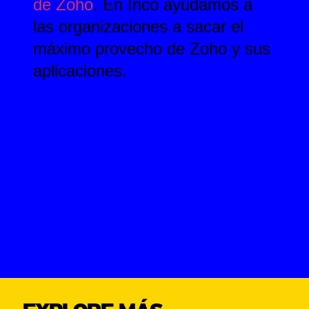
ENGLISH
de Zoho
. En Inco ayudamos a
las organizaciones a sacar el
máximo provecho de Zoho y sus
aplicaciones.