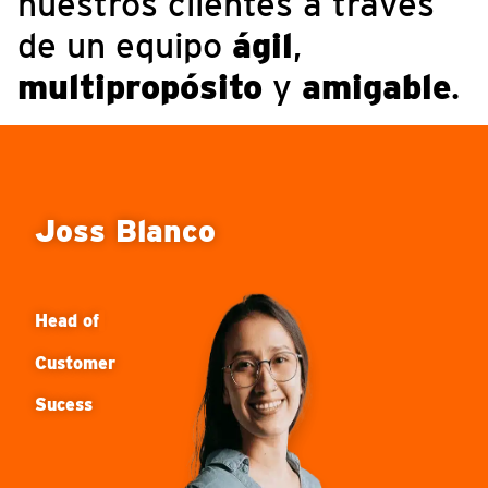
nuestros clientes a través
de un equipo
ágil
,
multipropósito
y
amigable
.
Joss
Blanco
Head
of
Customer
Sucess