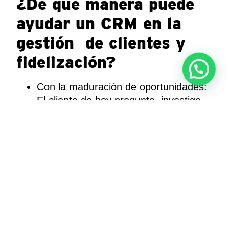
¿De qué manera puede
ayudar un CRM en la
gestión de clientes y
fidelización?
Con la maduración de oportunidades:
El cliente de hoy pregunta, investiga,
compara, se asesora, antes de hacer
una compra. en redes sociales, la
información introducida en formularios
de suscripción y, en general, la
información la información importante
para definir si tiene potencial de
conversión. Luego envía señales de
alerta. Al mecanismo se le llama
Lead
nurturing
.