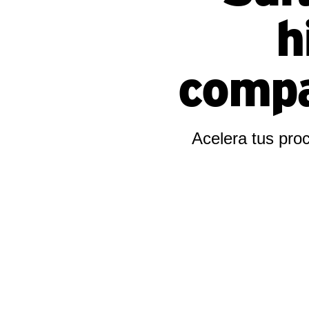
h
compa
Acelera tus pro