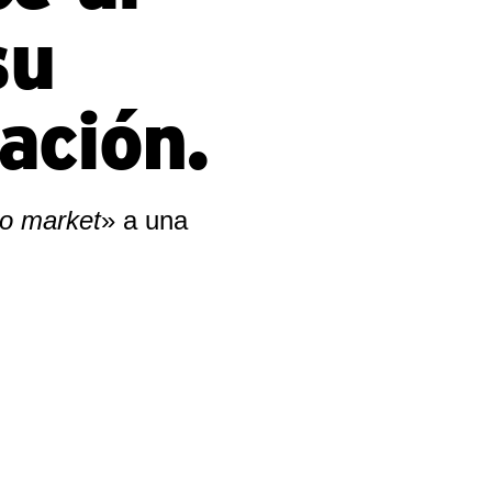
su
ación.
to market
» a una