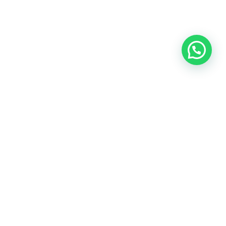
orma de datos abiertos basada en la
s instituciones publicar sus datos de
e, fácil y ordenada; en un formato
ble.