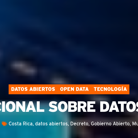
DATOS ABIERTOS
OPEN DATA
TECNOLOGÍA
IONAL SOBRE DATO
Costa Rica
,
datos abiertos
,
Decreto
,
Gobierno Abierto
,
Mu