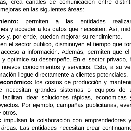
ás, crea canales de comunicación entre distin
 mejoras en las siguientes áreas:
iento:
permiten a las entidades realiza
ones y acceder a los datos que necesiten. Así, mi
os y, por ende, pueden mejorar su rendimiento.
en el sector público, disminuyen el tiempo que t
e acceso a información. Además, permiten que e
s y optimice su desempeño. En el sector privado, 
 nuevos conocimientos y servicios. Esto, a su v
mación llegue directamente a clientes potenciales.
o económico:
los costos de producción y manteni
 necesitan grandes sistemas o equipos de a
 facilitan idear soluciones rápidas, económicas 
oyectos. Por ejemplo, campañas publicitarias, eve
 otros.
:
impulsan la colaboración con emprendedores y 
s áreas. Las entidades necesitan crear continuam