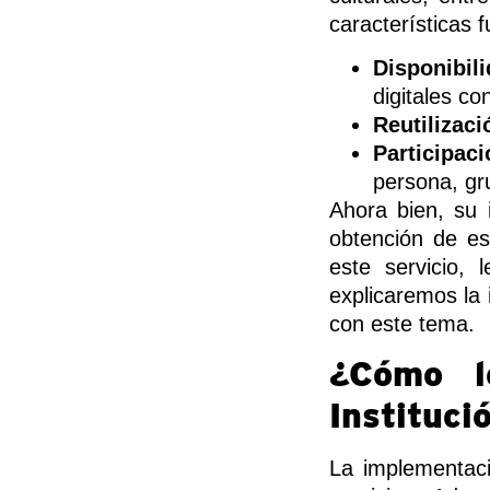
características 
Disponibil
digitales co
Reutilizaci
Participaci
persona, gr
Ahora bien, su 
obtención de e
este servicio,
explicaremos la 
con este tema.
¿Cómo l
Instituci
La implementaci