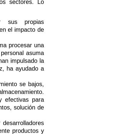
tos sectores. Lo
r sus propias
den el impacto de
oma procesar una
l personal asuma
han impulsado la
ez, ha ayudado a
miento se bajos,
lmacenamiento.
y efectivas para
ntos, solución de
desarrolladores
ente productos y