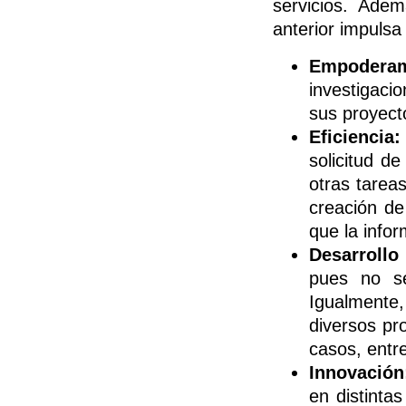
servicios. Adem
anterior impulsa
Empoderam
investigaci
sus proyect
Eficiencia:
solicitud d
otras tarea
creación de
que la infor
Desarroll
pues no se
Igualmente,
diversos pr
casos, entre
Innovación
en distinta