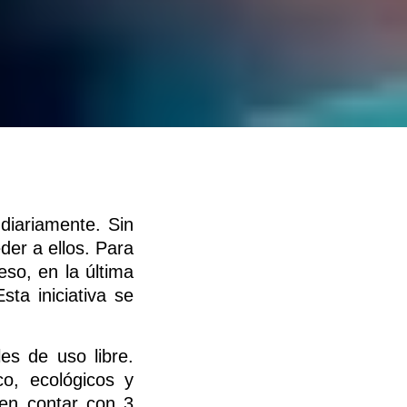
diariamente. Sin
der a ellos. Para
eso, en la última
ta iniciativa se
es de uso libre.
co, ecológicos y
eben contar con 3