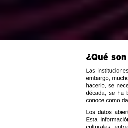
¿Qué son 
Las institucion
embargo, muchos 
hacerlo, se nece
década, se ha b
conoce como dat
Los datos abier
Esta informació
culturales, entr