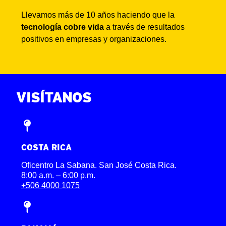
Llevamos más de 10 años haciendo que la
tecnología cobre vida
a través de resultados
positivos en empresas y organizaciones.
VISÍTANOS
COSTA RICA
Oficentro La Sabana. San José Costa Rica.
8:00 a.m. – 6:00 p.m.
+506 4000 1075