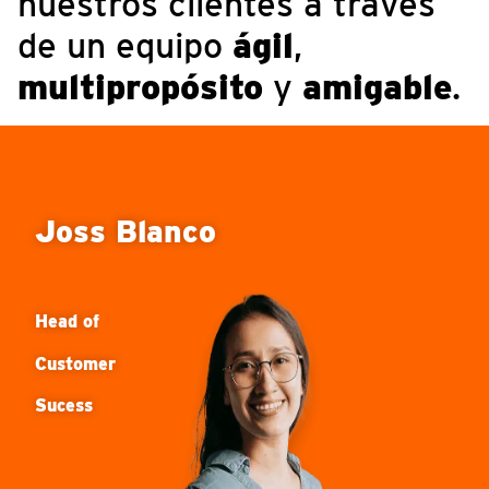
nuestros clientes a través
de un equipo
ágil
,
multipropósito
y
amigable
.
Joss
Blanco
Head
of
Customer
Sucess