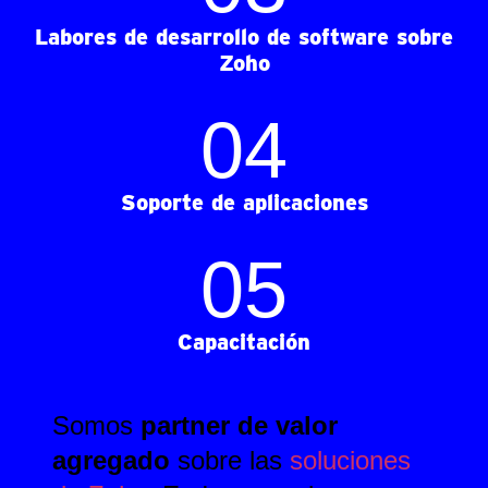
Labores de desarrollo de software sobre
Zoho
0
4
Soporte de aplicaciones
0
5
Capacitación
Somos
partner de valor
ESPAÑOL
agregado
sobre las
soluciones