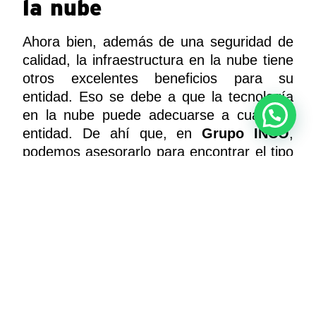
la nube
Ahora bien, además de una seguridad de
calidad, la infraestructura en la nube tiene
otros excelentes beneficios para su
entidad. Eso se debe a que la tecnología
en la nube puede adecuarse a cualquier
entidad. De ahí que, en
Grupo INCO
,
podemos asesorarlo para encontrar el tipo
de nube que más se ajuste a sus
necesidades. Actualmente, existen cuatro
clases:
Nube pública:
nube abierta facilitada
por un proveedor que puede ser
utilizada por varias entidades
simultáneamente, pero de forma
separada. Como es un software más