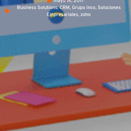
mayo 14, 2017
Business Solutions
,
CRM
,
Grupo Inco
,
Soluciones
Empresariales
,
zoho
ENGLISH