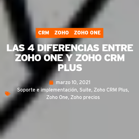
CRM
ZOHO
ZOHO ONE
LAS 4 DIFERENCIAS ENTRE
ZOHO ONE Y ZOHO CRM
PLUS
marzo 10, 2021
Soporte e implementación
,
Suite
,
Zoho CRM Plus
,
Zoho One
,
Zoho precios