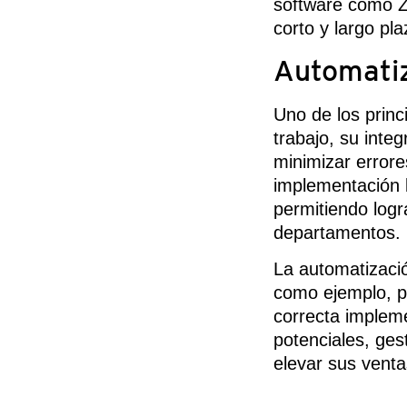
software como Z
corto y largo pl
Automatiz
Uno de los princ
trabajo, su inte
minimizar error
implementación 
permitiendo logr
departamentos.
La automatizació
como ejemplo, 
correcta impleme
potenciales, ges
elevar sus venta