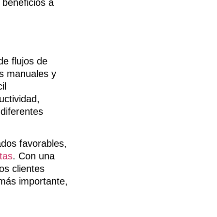
beneficios a
e flujos de
as manuales y
il
ctividad,
diferentes
ados favorables,
tas
. Con una
os clientes
 más importante,