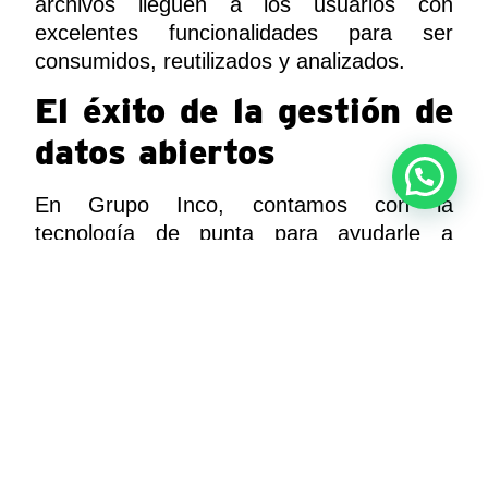
archivos lleguen a los usuarios con
excelentes funcionalidades para ser
consumidos, reutilizados y analizados.
El éxito de la gestión de
datos abiertos
En Grupo Inco, contamos con la
tecnología de punta para ayudarle a
gestionar distintos datos abiertos y
afrontar cualquier reto. Por ello, nos
interesa darle a usted una asesoría
integral sobre la apertura de información.
Incluso, por medio de la implementación
de Junar, trabajamos constantemente para
fomentar una cultura de transparencia,
innovadora y colaborativa. Por ejemplo, en