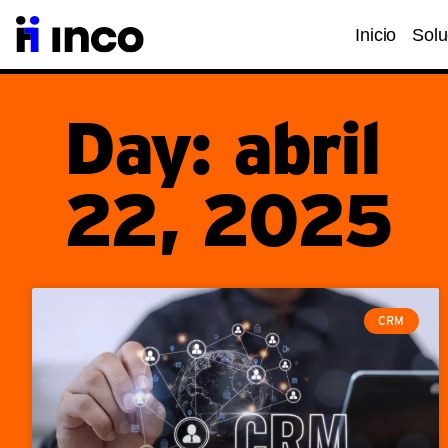
Inicio
Solu
Day: abril
22, 2025
CRM