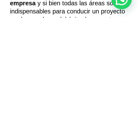
empresa
y si bien todas las áreas son
indispensables para conducir un proyecto
por los senderos del éxito, hay que tener
presente que el objetivo final consiste en
las ventas y la ganancia.
El programa es perfecto para analizar el
túnel de conversión e identificar qué se
debe mejorar para incrementar las ventas
y, de esa manera, potenciar la generación
de demanda de nuestros productos.
El servicio al cliente
Un aspecto indispensable del proceso es la
excelencia del servicio que se brinda a los
clientes y, con los aportes del CRM es
posible anticipar ciertas inquietudes del